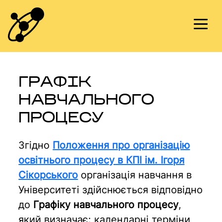
Skip
to
content
ГРАФІК
НАВЧАЛЬНОГО
ПРОЦЕСУ
Згідно
Положення про організацію
освітнього процесу в КПІ ім. Ігоря
Сікорського
організація навчання в
Університеті здійснюється відповідно
до
Графіку навчального процесу
,
який визначає: календарні терміни