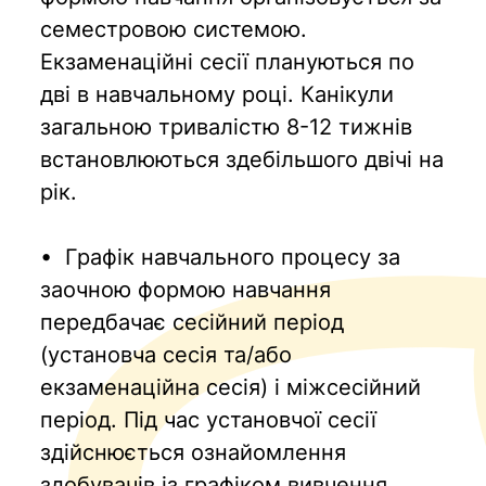
семестровою системою.
Екзаменаційні сесії плануються по
дві в навчальному році. Канікули
загальною тривалістю 8-12 тижнів
встановлюються здебільшого двічі на
рік.
• Графік навчального процесу за
заочною формою навчання
передбачає сесійний період
(установча сесія та/або
екзаменаційна сесія) і міжсесійний
період. Під час установчої сесії
здійснюється ознайомлення
здобувачів із графіком вивчення