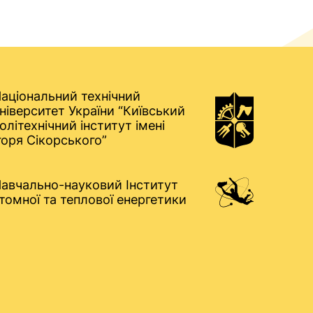
аціональний технічний
ніверситет України “Київський
олітехнічний інститут імені
горя Сікорського”
авчально-науковий Інститут
томної та теплової енергетики