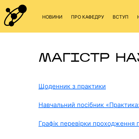
Skip
to
НОВИНИ
ПРО КАФЕДРУ
ВСТУП
content
МАГІСТР НАУ
Щоденник з практики
Навчальний посібник «Практика:
Графік перевірки проходження 