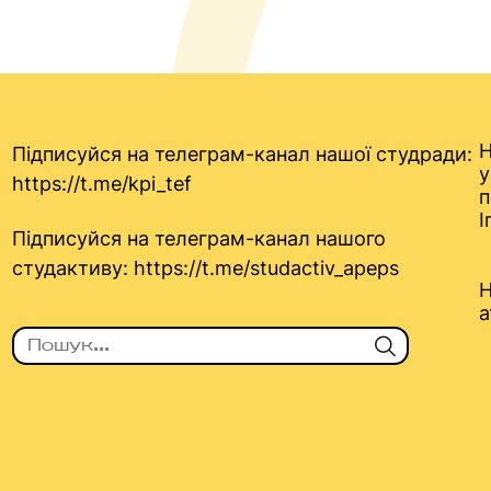
Н
Підписуйся на телеграм-канал нашої студради:
у
https://t.me/kpi_tef
п
І
Підписуйся на телеграм-канал нашого
студактиву:
https://t.me/studactiv_apeps
Н
а