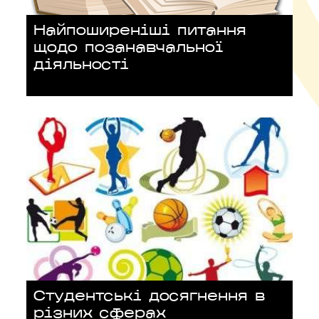
Найпоширеніші питання
щодо позанавчальної
діяльності
Студентські досягнення в
різних сферах