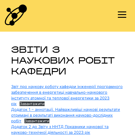
Skip
to
content
ЗВІТИ З
НАУКОВИХ РОБІТ
КАФЕДРИ
Звіт про наукову роботу кафедри інженерії програмного
забезпечення в енергетиці навчально-наукового
інституту атомної та теплової енергетики за 2023
рік
Завантажити
Додаток 1 – аннотації. Найважливіші наукові результати
отримані в результаті виконання науково-дослідних
робіт
Завантажити
Додаток 2 до Звіту з ННТД Показники наукової та
науково-технічної діяльності за 2023 рік