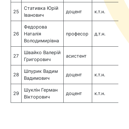
Стативка Юрій
25
доцент
к.т.н.
до
Іванович
Федорова
26
Наталія
професор
д.т.н.
пр
Володимирівна
Швайко Валерій
27
асистент
Григорович
Шпурик Вадим
28
доцент
к.т.н.
Вадимович
Шуклін Герман
29
доцент
к.т.н.
до
Вікторович