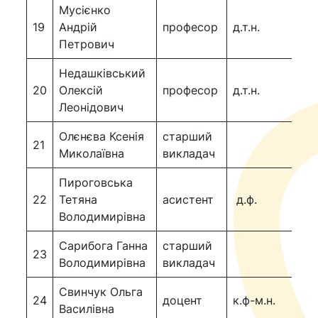
Мусієнко
19
Андрій
професор
д.т.н.
пр
Петрович
Недашкiвський
20
Олексій
професор
д.т.н.
до
Леонідович
Олєнєва Ксенія
старший
21
Миколаївна
викладач
Пироговська
22
Тетяна
асистент
д.ф.
Володимирівна
Сарибога Ганна
старший
23
Володимирівна
викладач
Свинчук Ольга
24
доцент
к.ф-м.н.
до
Василівна