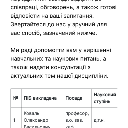
співпраці, обговорень, а також готові
відповісти на ваші запитання.
Звертайтеся до нас у зручний для
вас спосіб, зазначений нижче.
Ми раді допомогти вам у вирішенні
навчальних та наукових питань, а
також надати консультації з
актуальних тем нашої дисципліни.
Науковий
Вч
№
ПІБ викладача
Посада
ступінь
зв
Коваль
професор,
1
Олександр
в.о. зав.
д.т.н.
пр
Васильович
каф.