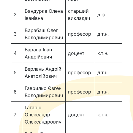
Бандурка Олена
старший
2
д.ф.
Іванівна
викладач
Барабаш Олег
3
професор
д.т.н.
пр
Володимирович
Варава Іван
4
доцент
к.т.н.
Андрійович
Верлань Андрій
5
професор
д.т.н.
пр
Анатолійович
Гаврилко Євген
6
професор
д.т.н.
пр
Володимирович
Гагарін
7
Олександр
доцент
к.т.н.
до
Олександрович