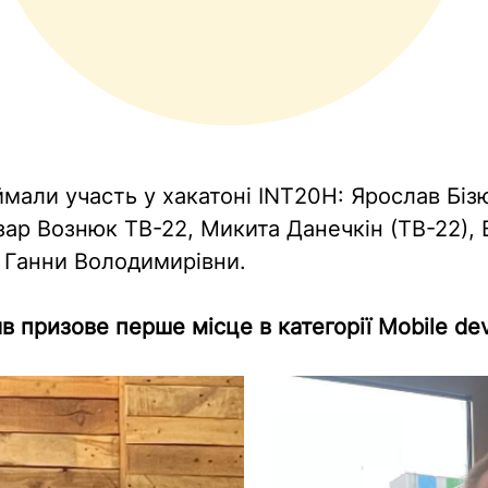
мали участь у хакатоні INT20H: Ярослав Бізю
ар Вознюк ТВ-22, Микита Данечкін (ТВ-22), 
 Ганни Володимирівни.
 призове перше місце в категорії Mobile de