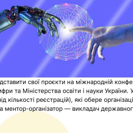
дставити свої проєкти на міжнародній конфер
ри та Міністерства освіти і науки України. У
ід кількості реєстрацій), які обере організа
та ментор-організатор — викладач державно