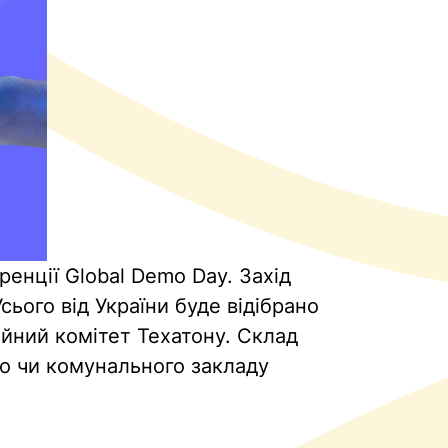
енції Global Demo Day. Захід
сього від України буде відібрано
ційний комітет Техатону. Склад
го чи комунального закладу