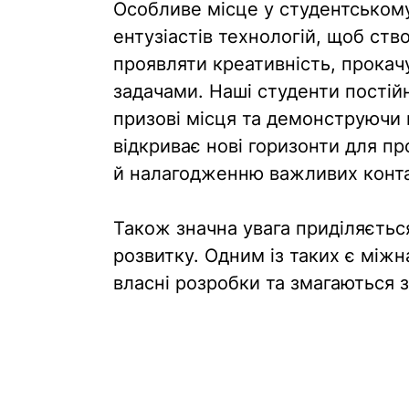
Особливе місце у студентськом
ентузіастів технологій, щоб ств
проявляти креативність, прокач
задачами. Наші студенти постій
призові місця та демонструючи в
відкриває нові горизонти для п
й налагодженню важливих конта
Також значна увага приділяєтьс
розвитку. Одним із таких є міжн
власні розробки та змагаються за