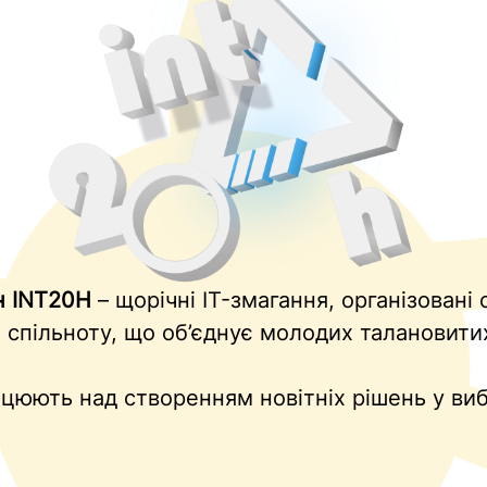
н INT20H
– щорічні IT-змагання, організовані
є спільноту, що об’єднує молодих талановити
цюють над створенням новітніх рішень у виб