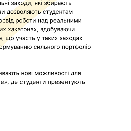
льні заходи, які збирають
они дозволяють студентам
досвід роботи над реальними
них хакатонах, здобуваючи
е, що участь у таких заходах
 формуванню сильного портфоліо
кривають нові можливості для
ge», де студенти презентують