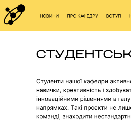
Skip
to
НОВИНИ
ПРО КАФЕДРУ
ВСТУП
content
СТУДЕНТСЬК
Студенти нашої кафедри активно
навички, креативність і здобув
інноваційними рішеннями в галу
напрямках. Такі проєкти не лише
команді, знаходити нестандартн