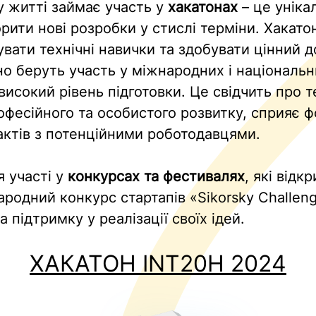
у житті займає участь у
хакатонах
– це уніка
орити нові розробки у стислі терміни. Хакат
увати технічні навички та здобувати цінний 
но беруть участь у міжнародних і національ
исокий рівень підготовки. Це свідчить про т
рофесійного та особистого розвитку, сприяє
ктів з потенційними роботодавцями.
я участі у
конкурсах та фестивалях
, які від
ародний конкурс стартапів «Sikorsky Challen
 підтримку у реалізації своїх ідей.
ХАКАТОН INT20H 2024