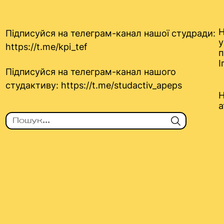
Н
Підписуйся на телеграм-канал нашої студради:
у
https://t.me/kpi_tef
п
І
Підписуйся на телеграм-канал нашого
студактиву:
https://t.me/studactiv_apeps
Н
а