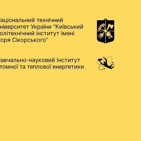
аціональний технічний
ніверситет України “Київський
олітехнічний інститут імені
горя Сікорського”
авчально-науковий Інститут
томної та теплової енергетики